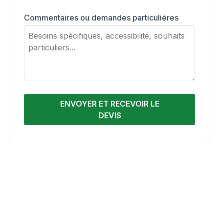
Visite + Hors des murs
360€
Commentaires ou demandes particulières
Tarifs calculés pour 30 enfants
1 accompagnateur gratuit pour 6 élèves -
6,50€/accompagnateur supplémentaire
Élèves en situation de handicap ou « dys » :
N’hésitez pas à nous contacter pour avoir
ENVOYER ET RECEVOIR LE
plus d’informations.
DEVIS