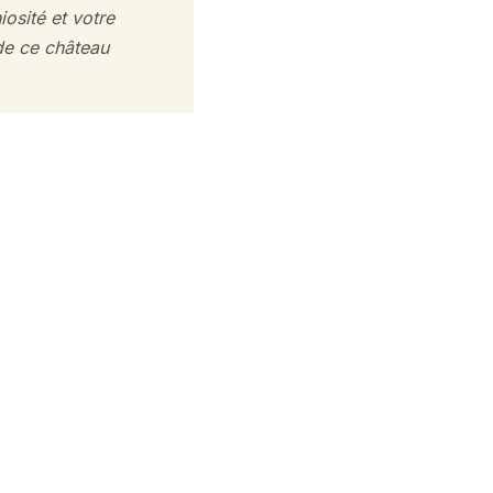
osité et votre
 de ce château
f
 €
par groupe