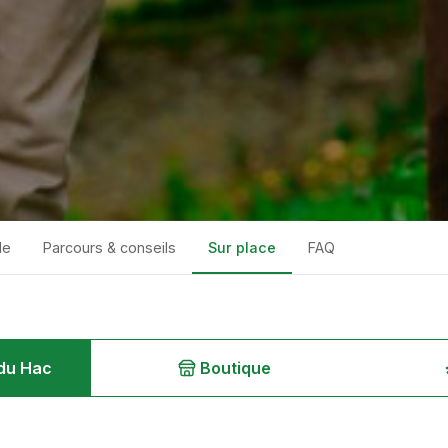
le
Parcours & conseils
Sur place
FAQ
du Hac
Boutique