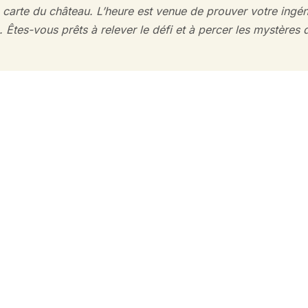
 carte du château. L’heure est venue de prouver votre ingéni
. Êtes-vous prêts à relever le défi et à percer les mystères
Partez à l’aventure !
s
Tari
res du Hac s’ouvrent dès le lundi
25
tion, appelez au 06 50 97 62 29 ou
audehac.fr.