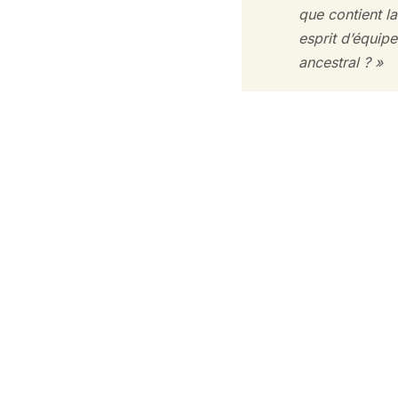
que contient la
esprit d’équipe
ancestral ? »
Réservations & information
Les réservations pour participer aux Mystè
20 mai 2025. Pour effectuer votre réserva
envoyez un mail à l’adresse contact@chate