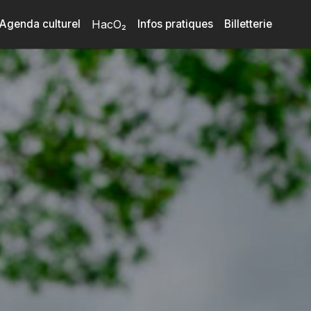
Agenda culturel
HacO₂
Infos pratiques
Billetterie